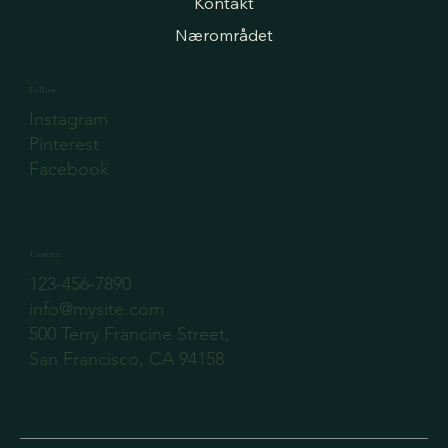
Kontakt
Nærområdet
Follow
Instagram
Pinterest
Facebook
Contact
123-456-7890
info@mysite.com
500 Terry Francine Street,
San Francisco, CA 94158