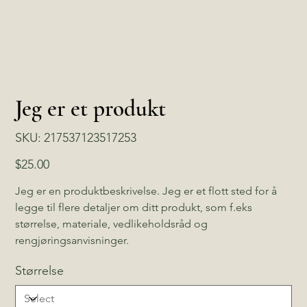
Jeg er et produkt
SKU
SKU:
217537123517253
217537123517253
Price
$25.00
Jeg er en produktbeskrivelse. Jeg er et flott sted for å
legge til flere detaljer om ditt produkt, som f.eks
størrelse, materiale, vedlikeholdsråd og
rengjøringsanvisninger.
Størrelse