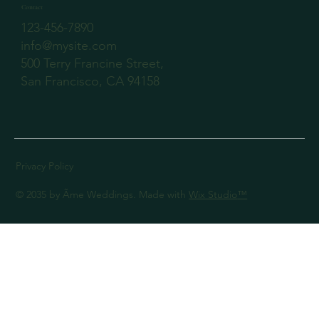
Contact
123-456-7890
info@mysite.com
500 Terry Francine Street,
San Francisco, CA 94158
Privacy Policy
© 2035 by Ãme Weddings. Made with
Wix Studio
™